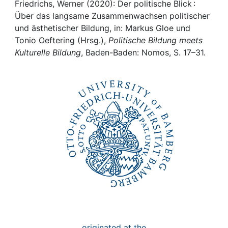
Awards
Friedrichs, Werner (2020): Der politische Blick :
Über das langsame Zusammenwachsen politischer
My FIS
und ästhetischer Bildung, in: Markus Gloe und
Tonio Oeftering (Hrsg.),
Politische Bildung meets
Kulturelle Bildung
, Baden-Baden: Nomos, S. 17–31.
Help
originated at the