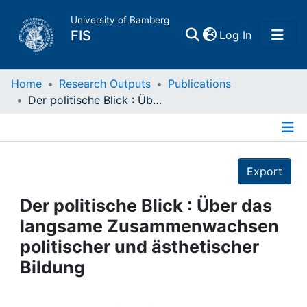
University of Bamberg
(current)
FIS
Log In
Home
Home
Research Outputs
Publications
Der politische Blick : Über das langsame Zusammenwachsen politischer und ästhetischer Bildung
Publications
Details
Research Data
Export
Projects
Der politische Blick : Über das
langsame Zusammenwachsen
People
politischer und ästhetischer
Bildung
Institutions