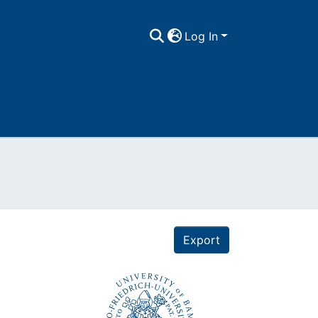
Log In
Export