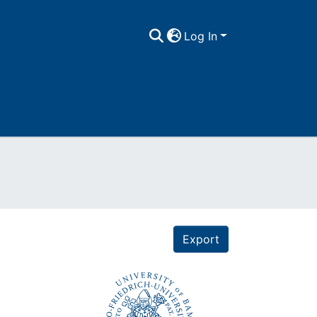
Log In
Export