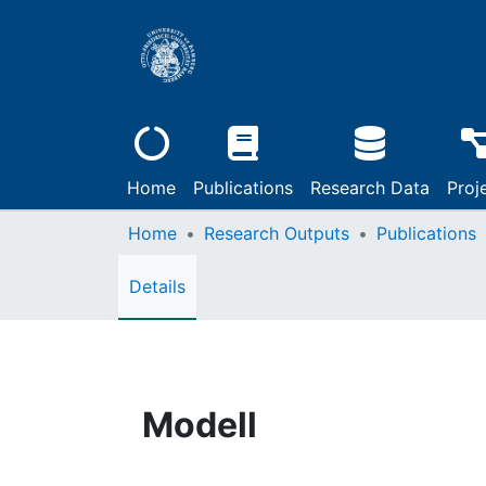
Home
Publications
Research Data
Proj
Home
Research Outputs
Publications
Details
Modell