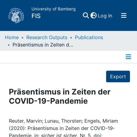
University of Bamberg
(current)
FIS
Log In
Home
Home
Research Outputs
Publications
Präsentismus in Zeiten der COVID-19-Pandemie
Publications
Details
Research Data
Export
Projects
Präsentismus in Zeiten der
COVID-19-Pandemie
People
Institutions
Reuter, Marvin; Lunau, Thorsten; Engels, Miriam
(2020): Präsentismus in Zeiten der COVID-19-
Pandemie, in:
sicher ist sicher
, Nr. 5, doi: