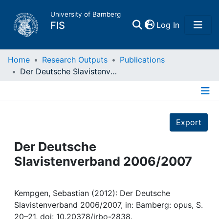
University of Bamberg
(current)
FIS
Log In
Home
Home
Research Outputs
Publications
Der Deutsche Slavistenverband 2006/2007
Publications
Details
Research Data
Export
Projects
Der Deutsche
Slavistenverband 2006/2007
People
Institutions
Kempgen, Sebastian (2012): Der Deutsche
Slavistenverband 2006/2007, in: Bamberg: opus, S.
20–21, doi: 10.20378/irbo-2838.