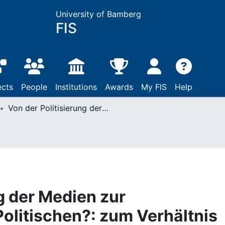
University of Bamberg
FIS
ects
People
Institutions
Awards
My FIS
Help
Von der Politisierung der Medien zur Medialisierung des Politischen?: zum Verhältnis von Medien, Öffentlichkeiten und Politik im 20. Jahrhundert / Klaus Arnold ...: Leipzig, 2010
g der Medien zur
Politischen?: zum Verhältnis