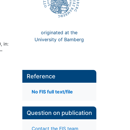
originated at the
University of Bamberg
 in:
9–
Reference
No FIS full text/file
Question on publication
Contact the FIS team