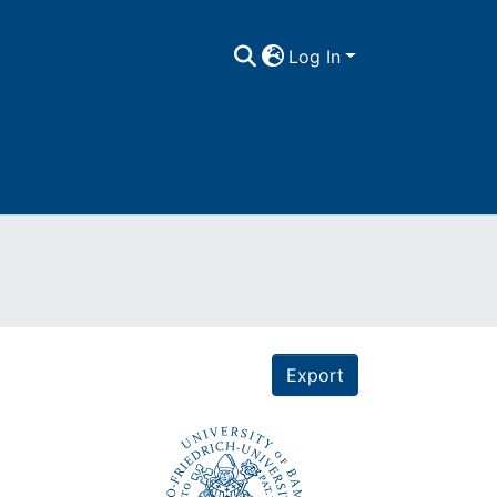
Log In
Export