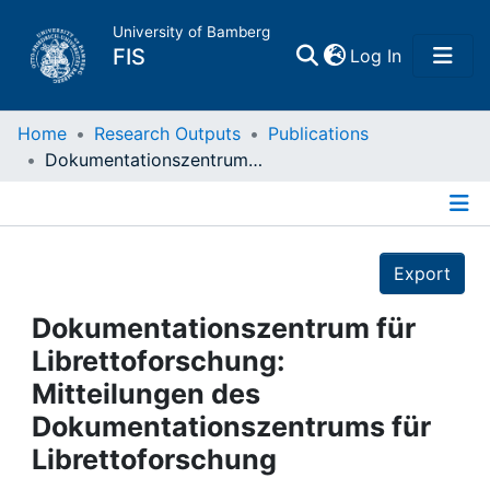
University of Bamberg
(current)
FIS
Log In
Home
Home
Research Outputs
Publications
Dokumentationszentrum für Librettoforschung: Mitteilungen des Dokumentationszentrums für Librettoforschung
Publications
Details
Research Data
Export
Projects
Dokumentationszentrum für
Librettoforschung:
People
Mitteilungen des
Dokumentationszentrums für
Institutions
Librettoforschung