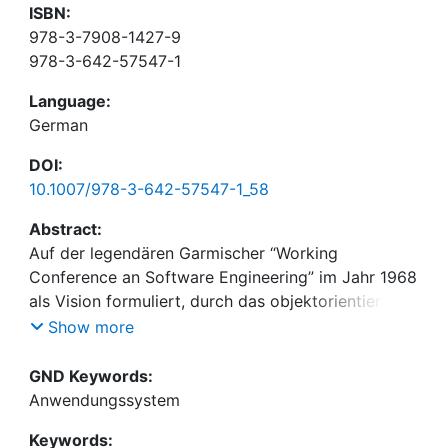
ISBN:
978-3-7908-1427-9
978-3-642-57547-1
Language:
German
DOI:
10.1007/978-3-642-57547-1_58
Abstract:
Auf der legendären Garmischer “Working
Conference an Software Engineering” im Jahr 1968
als Vision formuliert, durch das objektorientierte
Paradigma Mitte der 80er Jahre konzeptuell
Show more
vorbereitet und seit Mitte der 90er Jahre durch
softwaretechnische Plattformen unterstützt, stehen
GND Keywords:
komponentenbasierte Anwendungssysteme
Anwendungssystem
dennoch erst am Anfang ihrer Entwicklung. Die
Keywords:
Metapher des Software-IC, wonach