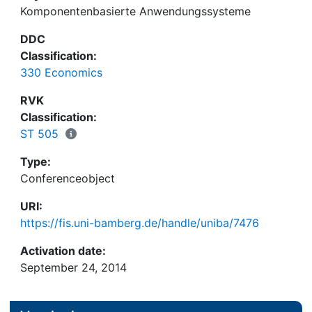
Komponentenbasierte Anwendungssysteme
Anwendungssysteme analog zu Rechnersystemen
aus standardisierten, flexibel konfigurierbaren
DDC
Bausteinen und Baugruppen zusammengesetzt
Classification:
werden sollen, bestimmt noch längst nicht den
330 Economics
Alltag der Softwareentwicklung.
RVK
Classification:
ST 505
Type:
Conferenceobject
URI:
https://fis.uni-bamberg.de/handle/uniba/7476
Activation date:
September 24, 2014