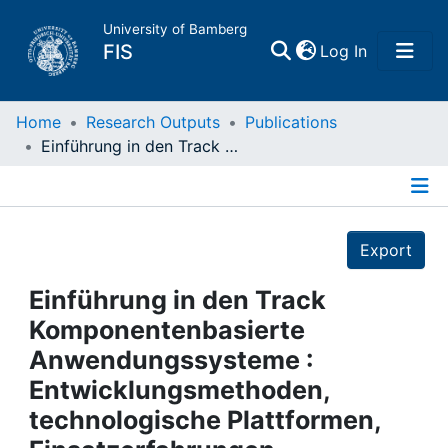
University of Bamberg
(current)
FIS
Log In
Home
Home
Research Outputs
Publications
Einführung in den Track Komponentenbasierte Anwendungssysteme : Entwicklungsmethoden, technologische Plattformen, Einsatzerfahrungen
Publications
Details
Research Data
Export
Projects
Einführung in den Track
Komponentenbasierte
People
Anwendungssysteme :
Entwicklungsmethoden,
Institutions
technologische Plattformen,