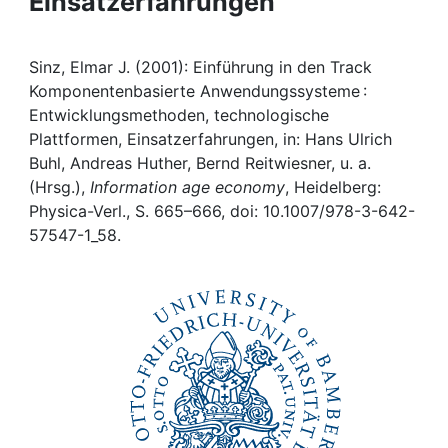
Einsatzerfahrungen
Awards
My FIS
Sinz, Elmar J. (2001): Einführung in den Track
Komponentenbasierte Anwendungssysteme :
Help
Entwicklungsmethoden, technologische
Plattformen, Einsatzerfahrungen, in: Hans Ulrich
Buhl, Andreas Huther, Bernd Reitwiesner, u. a.
(Hrsg.),
Information age economy
, Heidelberg:
Physica-Verl., S. 665–666, doi: 10.1007/978-3-642-
57547-1_58.