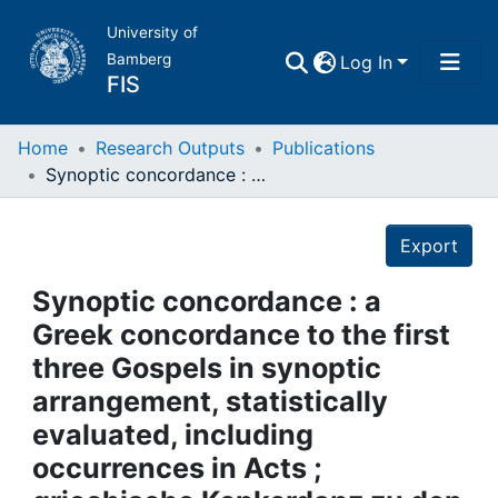
University of
Bamberg
Log In
FIS
Home
Home
Research Outputs
Publications
Synoptic concordance : a Greek concordance to the first three Gospels in synoptic arrangement, statistically evaluated, including occurrences in Acts ; griechische Konkordanz zu den ersten drei Evangelien in synoptischer Darstellung, statistisch ausgewertet, mit Berücksichtigung der Apostelgeschichte
Publications
Details
Export
Research Data
Synoptic concordance : a
Projects
Greek concordance to the first
three Gospels in synoptic
People
arrangement, statistically
evaluated, including
Institutions
occurrences in Acts ;