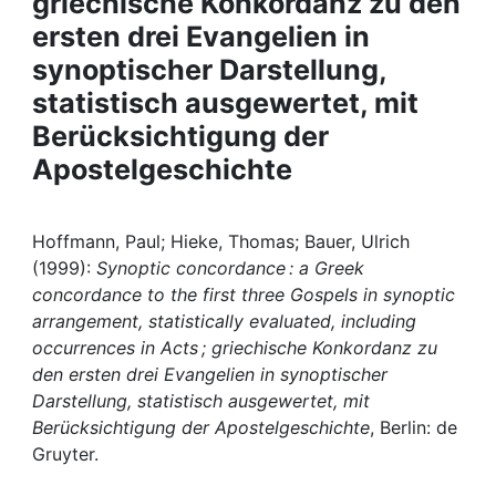
griechische Konkordanz zu den
Awards
ersten drei Evangelien in
synoptischer Darstellung,
My FIS
statistisch ausgewertet, mit
Help
Berücksichtigung der
Apostelgeschichte
Hoffmann, Paul; Hieke, Thomas; Bauer, Ulrich
(1999):
Synoptic concordance : a Greek
concordance to the first three Gospels in synoptic
arrangement, statistically evaluated, including
occurrences in Acts ; griechische Konkordanz zu
den ersten drei Evangelien in synoptischer
Darstellung, statistisch ausgewertet, mit
Berücksichtigung der Apostelgeschichte
, Berlin: de
Gruyter.