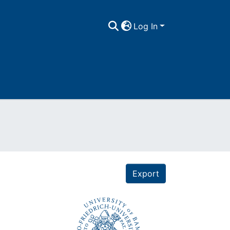
Log In
Export