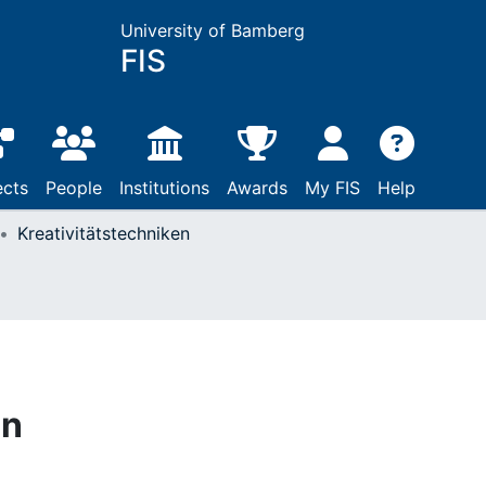
University of Bamberg
FIS
ects
People
Institutions
Awards
My FIS
Help
Kreativitätstechniken
en