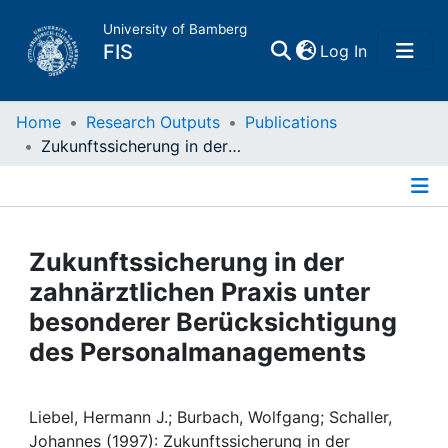
University of Bamberg
(current)
FIS
Log In
Home
Home
Research Outputs
Publications
Zukunftssicherung in der zahnärztlichen Praxis unter besonderer Berücksichtigung des Personalmanagements
Publications
Details
Research Data
Zukunftssicherung in der
Projects
zahnärztlichen Praxis unter
besonderer Berücksichtigung
People
des Personalmanagements
Institutions
Liebel, Hermann J.; Burbach, Wolfgang; Schaller,
Johannes (1997): Zukunftssicherung in der