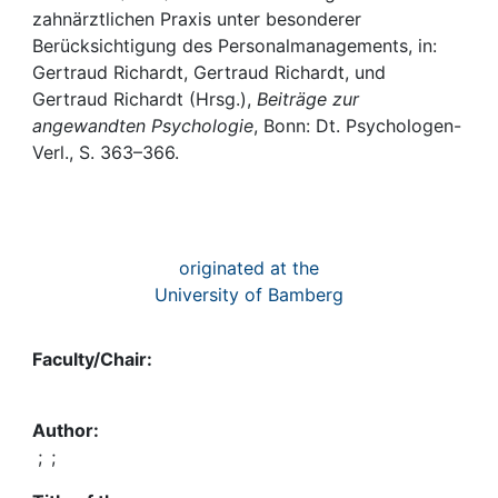
Awards
zahnärztlichen Praxis unter besonderer
Berücksichtigung des Personalmanagements, in:
My FIS
Gertraud Richardt, Gertraud Richardt, und
Gertraud Richardt (Hrsg.),
Beiträge zur
Help
angewandten Psychologie
, Bonn: Dt. Psychologen-
Verl., S. 363–366.
originated at the
University of Bamberg
Faculty/Chair:
Author:
;
;