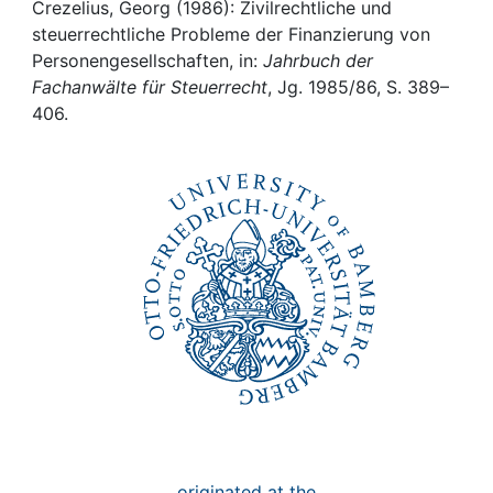
Awards
Crezelius, Georg (1986): Zivilrechtliche und
steuerrechtliche Probleme der Finanzierung von
My FIS
Personengesellschaften, in:
Jahrbuch der
Fachanwälte für Steuerrecht
, Jg. 1985/86, S. 389–
406.
Help
originated at the