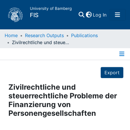
University of Bamberg
(current)
FIS
Log In
Home
Home
Research Outputs
Publications
Zivilrechtliche und steuerrechtliche Probleme der Finanzierung von Personengesellschaften
Publications
Details
Research Data
Export
Projects
Zivilrechtliche und
steuerrechtliche Probleme der
People
Finanzierung von
Personengesellschaften
Institutions