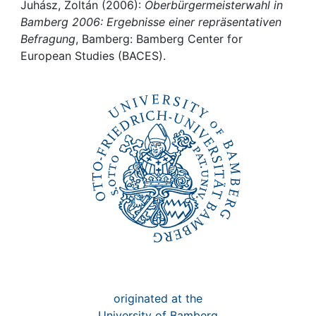
Awards
Juhász, Zoltán (2006):
Oberbürgermeisterwahl in
Bamberg 2006: Ergebnisse einer repräsentativen
My FIS
Befragung
, Bamberg: Bamberg Center for
European Studies (BACES).
Help
originated at the
University of Bamberg