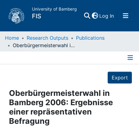
University of Bamberg
(current)
FIS
Log In
Home
Home
Research Outputs
Publications
Oberbürgermeisterwahl in Bamberg 2006: Ergebnisse einer repräsentativen Befragung
Publications
Details
Research Data
Export
Projects
Oberbürgermeisterwahl in
Bamberg 2006: Ergebnisse
People
einer repräsentativen
Befragung
Institutions