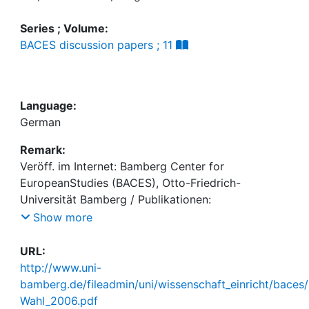
Series ; Volume:
BACES discussion papers ; 11
Language:
German
Remark:
Veröff. im Internet: Bamberg Center for
EuropeanStudies (BACES), Otto-Friedrich-
Universität Bamberg / Publikationen:
http://www.uni-
Show more
bamberg.de/wissenschaftl_einrichtungen/zentren/b
aces/publikationen/2006/
URL:
http://www.uni-
bamberg.de/fileadmin/uni/wissenschaft_einricht/baces
Wahl_2006.pdf