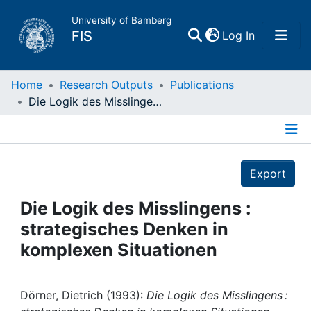
University of Bamberg
(current)
FIS
Log In
Home
Home
Research Outputs
Publications
Die Logik des Misslingens : strategisches Denken in komplexen Situationen
Publications
Details
Research Data
Export
Projects
Die Logik des Misslingens :
strategisches Denken in
People
komplexen Situationen
Institutions
Dörner, Dietrich (1993):
Die Logik des Misslingens :