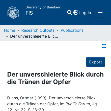
University of Bamberg
(current)
FIS
Log In
Home
Home
Research Outputs
Publications
Der unverschleierte Blick durch die Tränen der Opfer
Publications
Details
Research Data
Export
Projects
Der unverschleierte Blick durch
die Tränen der Opfer
People
Institutions
Fuchs, Ottmar (1993): Der unverschleierte Blick
durch die Tränen der Opfer, in:
Publik-Forum
, Jg.
22, Nr. 22, S. 18–20.