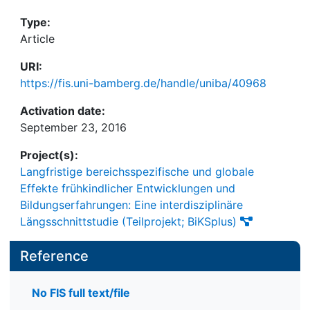
Umgang mit Anderen, dem aggressiven Verhalten
Type:
und der emotionalen Selbstregulation. Es zeigt
Article
sich, dass die Sprachkompetenz im Alter von drei
Jahren nicht nur prädiktiv für alle drei Aspekte
URI:
späterer sozial-emotionaler Kompetenzen ist,
https://fis.uni-bamberg.de/handle/uniba/40968
sondern darüber hinaus auch
Activation date:
Entwicklungsveränderungen in diesen vorhersagt.
September 23, 2016
Umgekehrt finden sich zwar auch Zusammenhänge
zwischen dem frühen kooperativen und
Project(s):
aggressiven Verhalten und der späteren
Langfristige bereichsspezifische und globale
Sprachkompetenz, jedoch sagen diese Aspekte
Effekte frühkindlicher Entwicklungen und
des Sozialverhaltens keine Veränderungen in der
Bildungserfahrungen: Eine interdisziplinäre
Sprachkompetenz vorher. Erklärungsansätze und
Längsschnittstudie (Teilprojekt; BiKSplus)
praktische Implikationen werden diskutiert.
Reference
No FIS full text/file