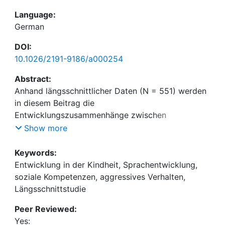
Language:
German
DOI:
10.1026/2191-9186/a000254
Abstract:
Anhand längsschnittlicher Daten (N = 551) werden
in diesem Beitrag die
Entwicklungszusammenhänge zwischen
sprachlichen und sozial-emotionalen Kompetenzen
Show more
vom Eintritt in eine Kindertageseinrichtung (KiTa)
bis zum Ende der ersten Klasse untersucht. Im
Keywords:
Fokus steht die Frage nach der Wirkrichtung des
Entwicklung in der Kindheit, Sprachentwicklung,
Entwicklungszusammenhangs zwischen
soziale Kompetenzen, aggressives Verhalten,
sprachlichen Kompetenzen und drei Bereichen
Längsschnittstudie
Peer Reviewed:
Yes:
emotionaler Kompetenzen, dem kooperativen