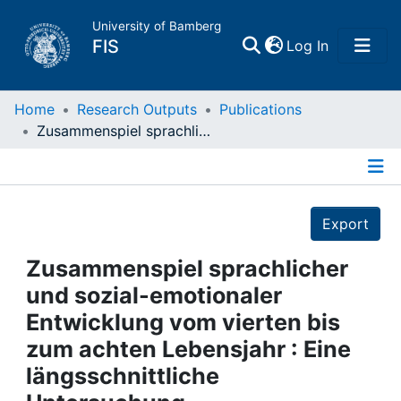
University of Bamberg
(current)
FIS
Log In
Home
Home
Research Outputs
Publications
Zusammenspiel sprachlicher und sozial-emotionaler Entwicklung vom vierten bis zum achten Lebensjahr : Eine längsschnittliche Untersuchung
Publications
Details
Research Data
Export
Projects
Zusammenspiel sprachlicher
und sozial-emotionaler
People
Entwicklung vom vierten bis
zum achten Lebensjahr : Eine
Institutions
längsschnittliche