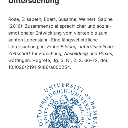
Untersuchung
Awards
My FIS
Rose, Elisabeth; Ebert, Susanne; Weinert, Sabine
(2016): Zusammenspiel sprachlicher und sozial-
Help
emotionaler Entwicklung vom vierten bis zum
achten Lebensjahr : Eine längsschnittliche
Untersuchung, in:
Frühe Bildung : interdisziplinäre
Zeitschrift für Forschung, Ausbildung und Praxis
,
Göttingen: Hogrefe, Jg. 5, Nr. 2, S. 66–72, doi:
10.1026/2191-9186/a000254.