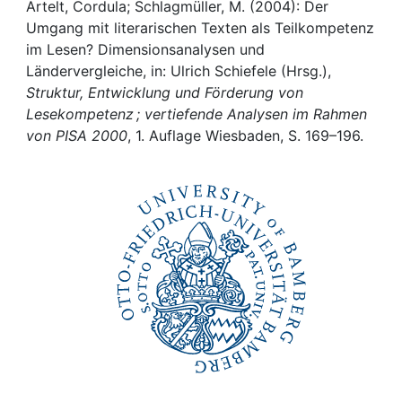
Awards
Artelt, Cordula; Schlagmüller, M. (2004): Der
Umgang mit literarischen Texten als Teilkompetenz
My FIS
im Lesen? Dimensionsanalysen und
Ländervergleiche, in: Ulrich Schiefele (Hrsg.),
Struktur, Entwicklung und Förderung von
Help
Lesekompetenz ; vertiefende Analysen im Rahmen
von PISA 2000
, 1. Auflage Wiesbaden, S. 169–196.