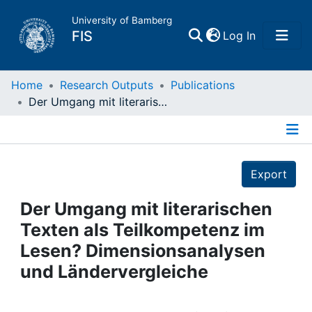
University of Bamberg
(current)
FIS
Log In
Home
Home
Research Outputs
Publications
Der Umgang mit literarischen Texten als Teilkompetenz im Lesen? Dimensionsanalysen und Ländervergleiche
Publications
Details
Research Data
Export
Projects
Der Umgang mit literarischen
Texten als Teilkompetenz im
People
Lesen? Dimensionsanalysen
und Ländervergleiche
Institutions