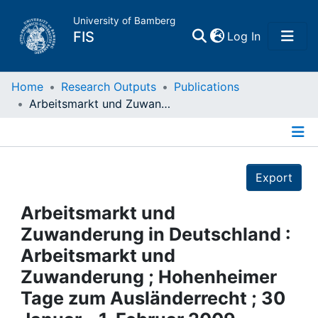
University of Bamberg
(current)
FIS
Log In
Home
Home
Research Outputs
Publications
Arbeitsmarkt und Zuwanderung in Deutschland : Arbeitsmarkt und Zuwanderung ; Hohenheimer Tage zum Ausländerrecht ; 30 Januar - 1. Februar 2009
Publications
Details
Research Data
Export
Projects
Arbeitsmarkt und
Zuwanderung in Deutschland :
People
Arbeitsmarkt und
Zuwanderung ; Hohenheimer
Institutions
Tage zum Ausländerrecht ; 30