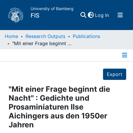
University of Bamberg
(current)
FIS
Log In
Home
Home
Research Outputs
Publications
"Mit einer Frage beginnt die Nacht" : Gedichte und Prosaminiaturen Ilse Aichingers aus den 1950er Jahren
Publications
Details
Research Data
Export
Projects
"Mit einer Frage beginnt die
Nacht" : Gedichte und
People
Prosaminiaturen Ilse
Aichingers aus den 1950er
Institutions
Jahren