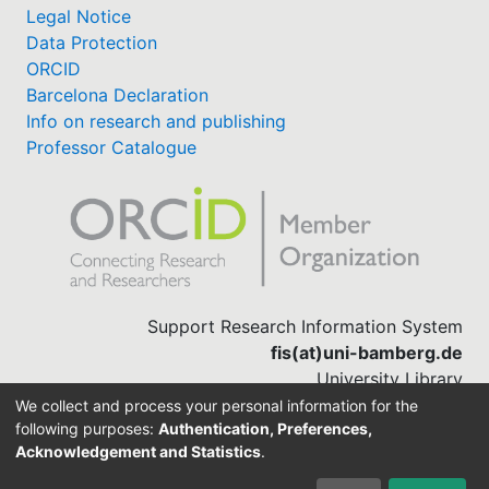
Legal Notice
Data Protection
ORCID
Barcelona Declaration
Info on research and publishing
Professor Catalogue
Support Research Information System
fis(at)uni-bamberg.de
University Library
(0951) 863-1568
We collect and process your personal information for the
following purposes:
Authentication, Preferences,
Acknowledgement and Statistics
.
Built with
DSpace-CRIS software