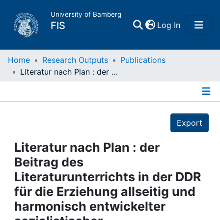
University of Bamberg
(current)
FIS
Log In
Home
Home
Research Outputs
Publications
Literatur nach Plan : der Beitrag des Literaturunterrichts in der DDR für die Erziehung allseitig und harmonisch entwickelter sozialistischer Persönlichkeiten
Publications
Details
Research Data
Export
Projects
Literatur nach Plan : der
Beitrag des
People
Literaturunterrichts in der DDR
für die Erziehung allseitig und
Institutions
harmonisch entwickelter