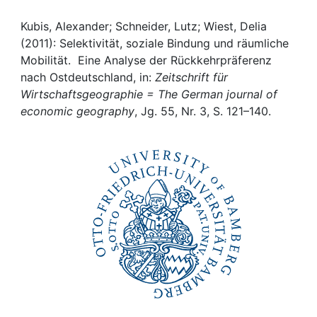
Awards
Kubis, Alexander; Schneider, Lutz; Wiest, Delia
My FIS
(2011): Selektivität, soziale Bindung und räumliche
Mobilität. Eine Analyse der Rückkehrpräferenz
Help
nach Ostdeutschland, in:
Zeitschrift für
Wirtschaftsgeographie = The German journal of
economic geography
, Jg. 55, Nr. 3, S. 121–140.