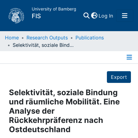
University of Bamberg
(current)
FIS
Log In
Home
Home
Research Outputs
Publications
Selektivität, soziale Bindung und räumliche Mobilität. Eine Analyse der Rückkehrpräferenz nach Ostdeutschland
Publications
Details
Research Data
Export
Projects
Selektivität, soziale Bindung
und räumliche Mobilität. Eine
People
Analyse der
Rückkehrpräferenz nach
Institutions
Ostdeutschland