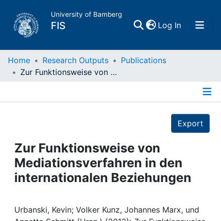
University of Bamberg
(current)
FIS
Log In
Home
Home
Research Outputs
Publications
Zur Funktionsweise von Mediationsverfahren in den internationalen Beziehungen
Publications
Details
Research Data
Export
Projects
Zur Funktionsweise von
Mediationsverfahren in den
People
internationalen Beziehungen
Institutions
Urbanski, Kevin; Volker Kunz, Johannes Marx, und