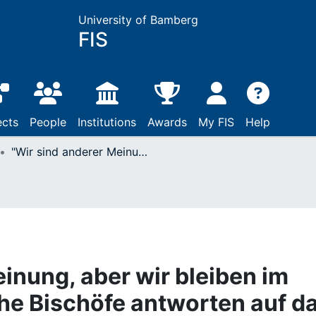
University of Bamberg
FIS
ects
People
Institutions
Awards
My FIS
Help
"Wir sind anderer Meinung, aber wir bleiben im Dialog". Anglikanische Bischöfe antworten auf das katholische Dokument "One bread one body"
inung, aber wir bleiben im
che Bischöfe antworten auf d