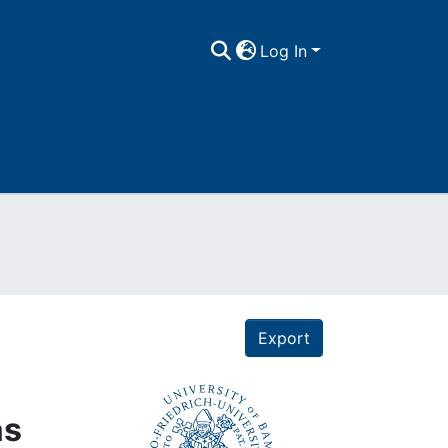
Log In
Export
as