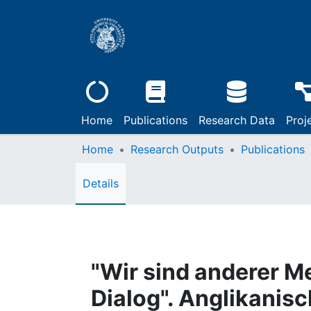
Home
Publications
Research Data
Proj
Home
Research Outputs
Publications
Details
"Wir sind anderer Me
Dialog". Anglikanis