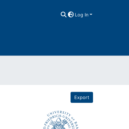
Log In
Export