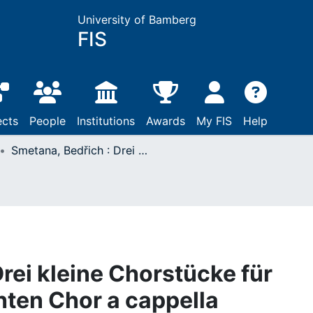
University of Bamberg
FIS
ects
People
Institutions
Awards
My FIS
Help
Smetana, Bedřich : Drei kleine Chorstücke für 4stimmigen gemischten Chor a cappella
rei kleine Chorstücke für
ten Chor a cappella