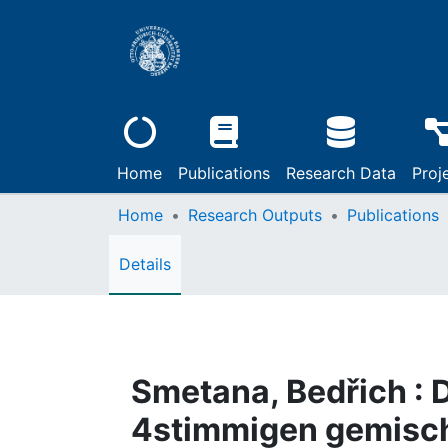
Home
Publications
Research Data
Proj
Home
Research Outputs
Publications
Details
Smetana, Bedřich : D
4stimmigen gemisch