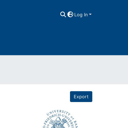
Log In
Export