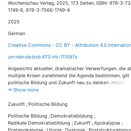
Wochenschau Verlag, 2025, 173 Seiten, ISBN: 978-3-7
1749-8, 978-3-7566-1749-4
2025
German
Creative Commons - CC BY - Attribution 4.0 Internatio
urn:nbn:de:bvb:473-irb-111097x
Angesichts aktueller, dramatischer Verwerfungen, die a
multiple Krisen zunehmend die Agenda bestimmen, gilt 
politische Bildung und Zukunft neu zu denken. Hinderli
ist dabei, dass uns angestammte Denkfiguren mit
Show more
Wegmarken versorgen, die uns immer wieder auf die
gleichen Pfade führen. Der Autor rekonstruiert jenseits
Zukunft
;
Politische Bildung
romantisierter Ideale das didaktische Alltagsgeschäft a
Politische Bildung
;
Demokratiebildung
;
Vermittlungsapparat, der in einem maschinistischen Gef
Radikale Demokratiebildung
;
Zukunft
;
Apokalypse
;
Zukunft produziert. Der Text entfaltet sich spekulativ,
Postapokalypse
;
Utopie
;
Dystopie
;
Poststrukturalismu