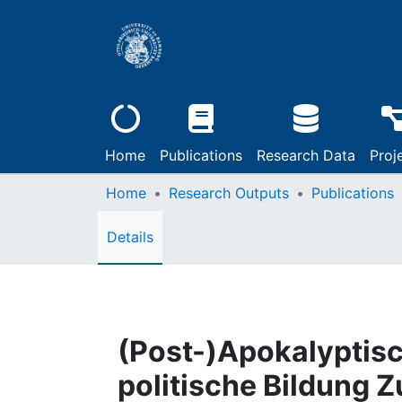
Home
Publications
Research Data
Proj
Home
Research Outputs
Publications
Details
(Post-)Apokalyptis
politische Bildung Z