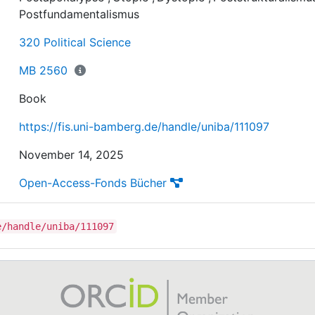
fragmentarisch und assoziativ - jenseits linearer
Postfundamentalismus
Argumentationsstränge und klassischer Bildungsrhetori
320 Political Science
MB 2560
Book
https://fis.uni-bamberg.de/handle/uniba/111097
November 14, 2025
Open-Access-Fonds Bücher
e/handle/uniba/111097