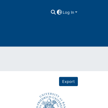
Log In
Export