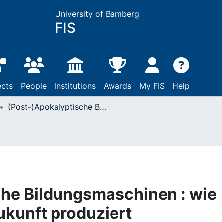
University of Bamberg
FIS
ects
People
Institutions
Awards
My FIS
Help
(Post-)Apokalyptische Bildungsmaschinen : wie politische Bildung Zukunft produziert
che Bildungsmaschinen : wie
ukunft produziert