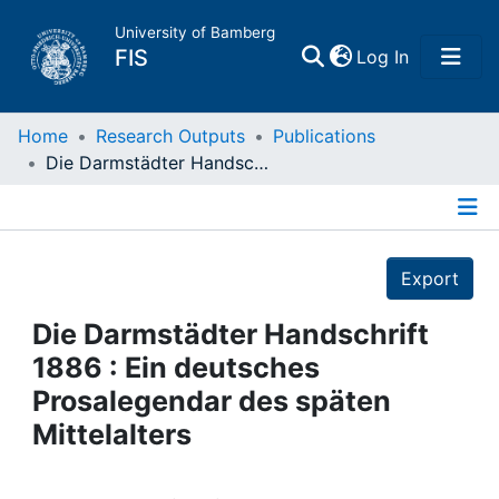
University of Bamberg
(current)
FIS
Log In
Home
Home
Research Outputs
Publications
Die Darmstädter Handschrift 1886 : Ein deutsches Prosalegendar des späten Mittelalters
Publications
Details
Research Data
Export
Projects
Die Darmstädter Handschrift
1886 : Ein deutsches
People
Prosalegendar des späten
Mittelalters
Institutions