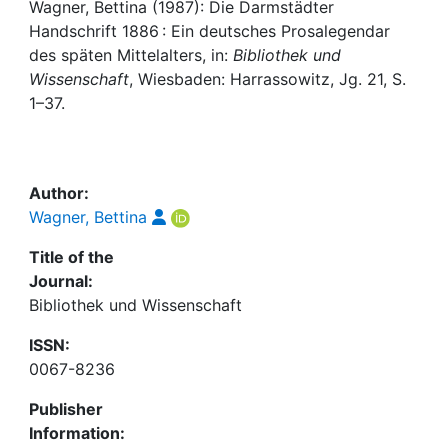
Awards
Wagner, Bettina (1987): Die Darmstädter
Handschrift 1886 : Ein deutsches Prosalegendar
My FIS
des späten Mittelalters, in:
Bibliothek und
Wissenschaft
, Wiesbaden: Harrassowitz, Jg. 21, S.
1–37.
Help
Author:
Wagner, Bettina
Title of the
Journal:
Bibliothek und Wissenschaft
ISSN:
0067-8236
Publisher
Information: