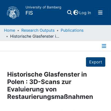
University of Bamberg
(current)
FIS
Log In
Home
Home
Research Outputs
Publications
Historische Glasfenster in Polen : 3D-Scans zur Evaluierung von Restaurierungsmaßnahmen
Publications
Details
Research Data
Export
Projects
Historische Glasfenster in
Polen : 3D-Scans zur
People
Evaluierung von
Restaurierungsmaßnahmen
Institutions