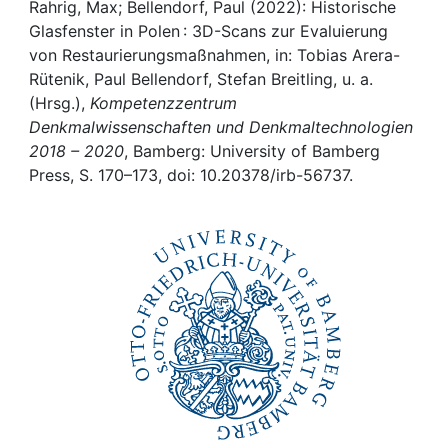
Awards
Rahrig, Max; Bellendorf, Paul (2022): Historische
Glasfenster in Polen : 3D-Scans zur Evaluierung
My FIS
von Restaurierungsmaßnahmen, in: Tobias Arera-
Rütenik, Paul Bellendorf, Stefan Breitling, u. a.
(Hrsg.),
Kompetenzzentrum
Help
Denkmalwissenschaften und Denkmaltechnologien
2018 – 2020
, Bamberg: University of Bamberg
Press, S. 170–173, doi: 10.20378/irb-56737.