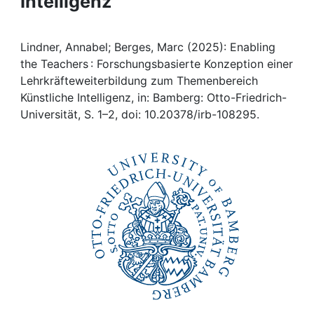
Intelligenz
Awards
My FIS
Lindner, Annabel; Berges, Marc (2025): Enabling
the Teachers : Forschungsbasierte Konzeption einer
Help
Lehrkräfteweiterbildung zum Themenbereich
Künstliche Intelligenz, in: Bamberg: Otto-Friedrich-
Universität, S. 1–2, doi: 10.20378/irb-108295.