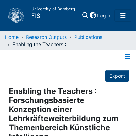
University of Bamberg
(current)
FIS
Log In
Home
Home
Research Outputs
Publications
Enabling the Teachers : Forschungsbasierte Konzeption einer Lehrkräfteweiterbildung zum Themenbereich Künstliche Intelligenz
Publications
Details
Research Data
Export
Projects
Enabling the Teachers :
Forschungsbasierte
People
Konzeption einer
Lehrkräfteweiterbildung zum
Institutions
Themenbereich Künstliche