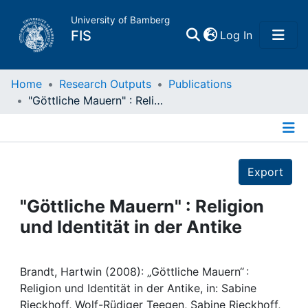
University of Bamberg
(current)
FIS
Log In
Home
Home
Research Outputs
Publications
"Göttliche Mauern" : Religion und Identität in der Antike
Publications
Details
Research Data
Export
Projects
"Göttliche Mauern" : Religion
und Identität in der Antike
People
Institutions
Brandt, Hartwin (2008): „Göttliche Mauern“ :
Religion und Identität in der Antike, in: Sabine
Rieckhoff, Wolf-Rüdiger Teegen, Sabine Rieckhoff,