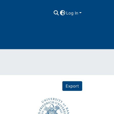
Log In
Export