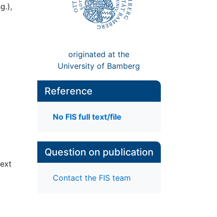
g.),
originated at the
University of Bamberg
Reference
No FIS full text/file
Question on publication
text
Contact the FIS team