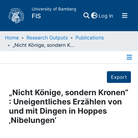
University of Bamberg
(current)
FIS
Log In
Home
Home
Research Outputs
Publications
„Nicht Könige, sondern Kronen“ : Uneigentliches Erzählen von und mit Dingen in Hoppes ‚Nibelungen‘
Publications
Details
Research Data
Export
Projects
„Nicht Könige, sondern Kronen“
: Uneigentliches Erzählen von
People
und mit Dingen in Hoppes
‚Nibelungen‘
Institutions