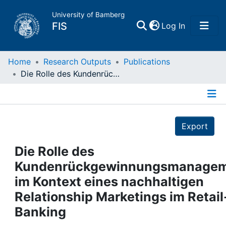
University of Bamberg
(current)
FIS
Log In
Home
Home
Research Outputs
Publications
Die Rolle des Kundenrückgewinnungsmanagements im Kontext eines nachhaltigen Relationship Marketings im Retail-Banking
Publications
Details
Research Data
Export
Projects
Die Rolle des
Kundenrückgewinnungsmanagem
People
im Kontext eines nachhaltigen
Relationship Marketings im Retail
Institutions
Banking