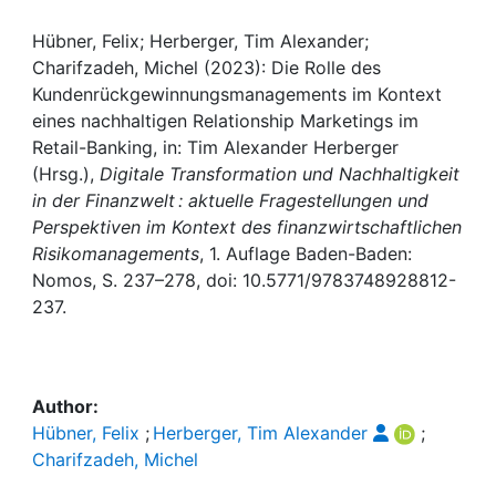
Awards
Hübner, Felix; Herberger, Tim Alexander;
My FIS
Charifzadeh, Michel (2023): Die Rolle des
Kundenrückgewinnungsmanagements im Kontext
Help
eines nachhaltigen Relationship Marketings im
Retail-Banking, in: Tim Alexander Herberger
(Hrsg.),
Digitale Transformation und Nachhaltigkeit
in der Finanzwelt : aktuelle Fragestellungen und
Perspektiven im Kontext des finanzwirtschaftlichen
Risikomanagements
, 1. Auflage Baden-Baden:
Nomos, S. 237–278, doi: 10.5771/9783748928812-
237.
Author:
Hübner, Felix
;
Herberger, Tim Alexander
;
Charifzadeh, Michel