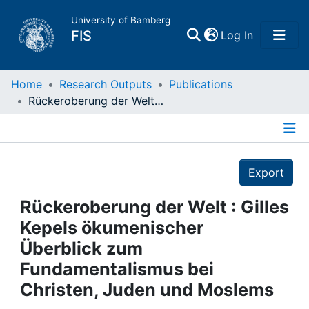
University of Bamberg
(current)
FIS
Log In
Home
Home
Research Outputs
Publications
Rückeroberung der Welt : Gilles Kepels ökumenischer Überblick zum Fundamentalismus bei Christen, Juden und Moslems
Publications
Details
Research Data
Export
Projects
Rückeroberung der Welt : Gilles
Kepels ökumenischer
People
Überblick zum
Fundamentalismus bei
Institutions
Christen, Juden und Moslems