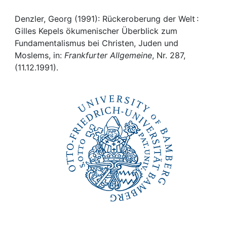
Awards
Denzler, Georg (1991): Rückeroberung der Welt :
My FIS
Gilles Kepels ökumenischer Überblick zum
Fundamentalismus bei Christen, Juden und
Help
Moslems, in:
Frankfurter Allgemeine
, Nr. 287,
(11.12.1991).