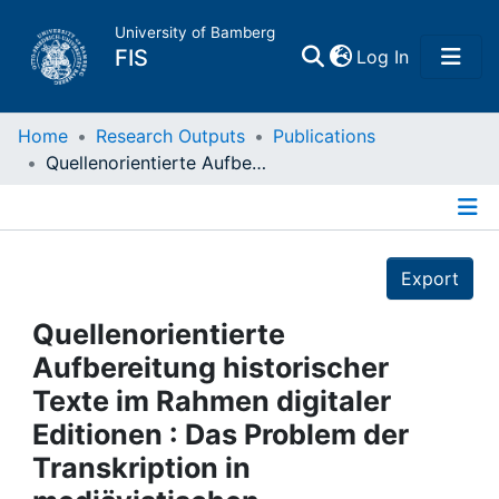
University of Bamberg
(current)
FIS
Log In
Home
Home
Research Outputs
Publications
Quellenorientierte Aufbereitung historischer Texte im Rahmen digitaler Editionen : Das Problem der Transkription in mediävistischen Editionsprojekten
Publications
Details
Research Data
Export
Projects
Quellenorientierte
Aufbereitung historischer
People
Texte im Rahmen digitaler
Editionen : Das Problem der
Institutions
Transkription in