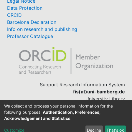
Legal Notice
Data Protection
ORCID
Barcelona Declaration
Info on research and publishing
Professor Catalogue
Support Research Information System
fis(at)uni-bamberg.de
University Library
(0951) 863-1568
We collect and process your personal information for the
following purposes:
Authentication, Preferences,
Acknowledgement and Statistics
.
Built with
DSpace-CRIS software
Customize
Decline
That's ok