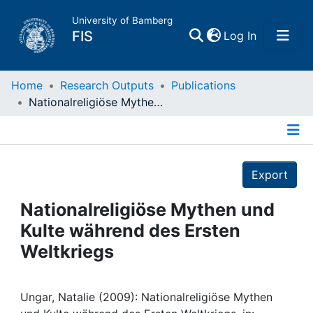
University of Bamberg
(current)
FIS
Log In
Home
Home
Research Outputs
Publications
Nationalreligiöse Mythen und Kulte während des Ersten Weltkriegs
Publications
Details
Research Data
Export
Projects
Nationalreligiöse Mythen und
Kulte während des Ersten
People
Weltkriegs
Institutions
Ungar, Natalie (2009): Nationalreligiöse Mythen