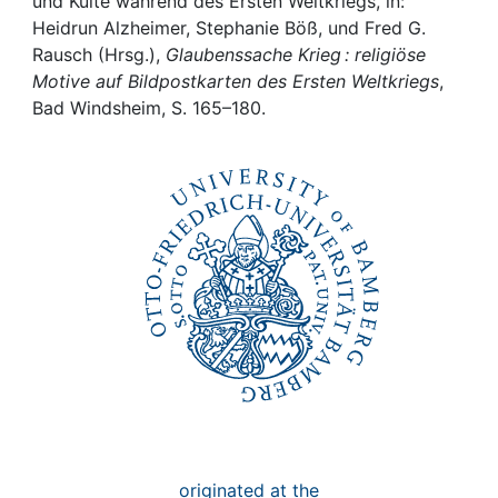
Awards
und Kulte während des Ersten Weltkriegs, in:
Heidrun Alzheimer, Stephanie Böß, und Fred G.
Rausch (Hrsg.),
Glaubenssache Krieg : religiöse
My FIS
Motive auf Bildpostkarten des Ersten Weltkriegs
,
Bad Windsheim, S. 165–180.
Help
originated at the