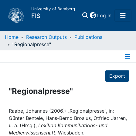
University of Bamberg
(current)
FIS
Log In
Home
Home
Research Outputs
Publications
"Regionalpresse"
Publications
Details
Research Data
Export
Projects
"Regionalpresse"
People
Raabe, Johannes (2006): „Regionalpresse“, in:
Günter Bentele, Hans-Bernd Brosius, Otfried Jarren,
Institutions
u. a. (Hrsg.),
Lexikon Kommunikations- und
Medienwissenschaft
, Wiesbaden.