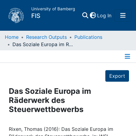
University of Bamberg
(current)
FIS
Log In
Home
Home
Research Outputs
Publications
Das Soziale Europa im Räderwerk des Steuerwettbewerbs
Publications
Details
Research Data
Export
Projects
Das Soziale Europa im
Räderwerk des
People
Steuerwettbewerbs
Institutions
Rixen, Thomas (2016): Das Soziale Europa im