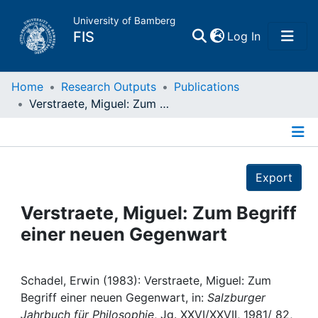
University of Bamberg
(current)
FIS
Log In
Home
Home
Research Outputs
Publications
Verstraete, Miguel: Zum Begriff einer neuen Gegenwart
Publications
Details
Research Data
Export
Projects
Verstraete, Miguel: Zum Begriff
einer neuen Gegenwart
People
Institutions
Schadel, Erwin (1983): Verstraete, Miguel: Zum
Begriff einer neuen Gegenwart, in:
Salzburger
Jahrbuch für Philosophie
, Jg. XXVI/XXVII, 1981/ 82,