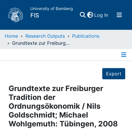
University of Bamberg
(current)
FIS
Log In
Home
Home
Research Outputs
Publications
Grundtexte zur Freiburger Tradition der Ordnungsökonomik / Nils Goldschmidt; Michael Wohlgemuth: Tübingen, 2008
Publications
Details
Research Data
Export
Projects
Grundtexte zur Freiburger
Tradition der
People
Ordnungsökonomik / Nils
Goldschmidt; Michael
Institutions
Wohlgemuth: Tübingen, 2008