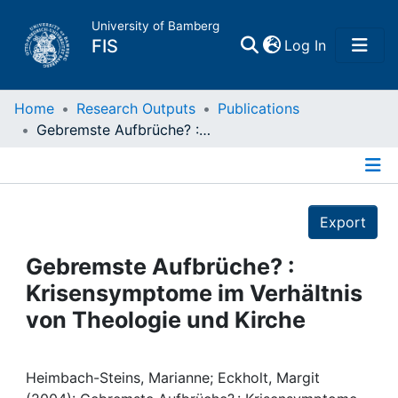
University of Bamberg
(current)
FIS
Log In
Home
Home
Research Outputs
Publications
Gebremste Aufbrüche? : Krisensymptome im Verhältnis von Theologie und Kirche
Publications
Details
Research Data
Export
Projects
Gebremste Aufbrüche? :
Krisensymptome im Verhältnis
People
von Theologie und Kirche
Institutions
Heimbach-Steins, Marianne; Eckholt, Margit