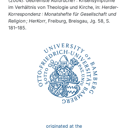
Awards
(2004): Gebremste Aufbrüche? : Krisensymptome
im Verhältnis von Theologie und Kirche, in:
Herder-
Korrespondenz : Monatshefte für Gesellschaft und
My FIS
Religion ; HerKorr
, Freiburg, Breisgau, Jg. 58, S.
181–185.
Help
originated at the