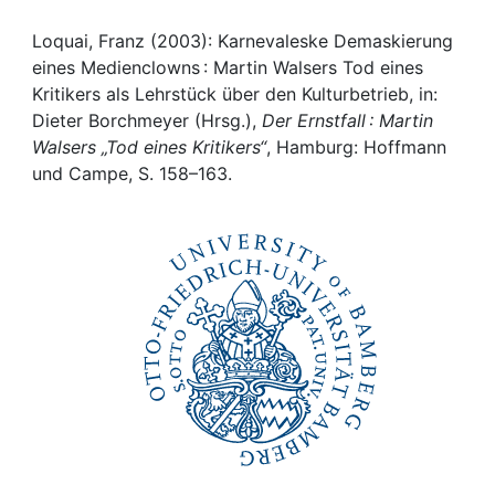
Awards
Loquai, Franz (2003): Karnevaleske Demaskierung
My FIS
eines Medienclowns : Martin Walsers Tod eines
Kritikers als Lehrstück über den Kulturbetrieb, in:
Help
Dieter Borchmeyer (Hrsg.),
Der Ernstfall : Martin
Walsers „Tod eines Kritikers“
, Hamburg: Hoffmann
und Campe, S. 158–163.