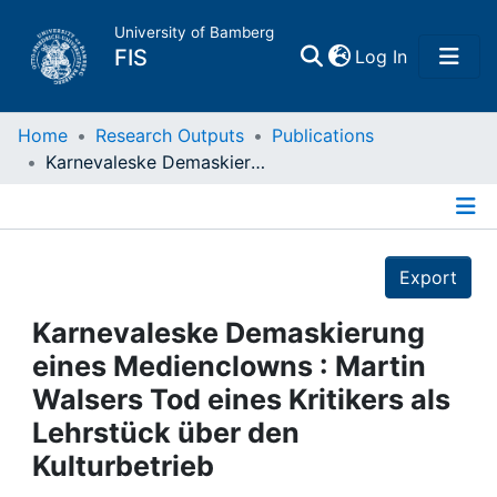
University of Bamberg
(current)
FIS
Log In
Home
Home
Research Outputs
Publications
Karnevaleske Demaskierung eines Medienclowns : Martin Walsers Tod eines Kritikers als Lehrstück über den Kulturbetrieb
Publications
Details
Research Data
Export
Projects
Karnevaleske Demaskierung
eines Medienclowns : Martin
People
Walsers Tod eines Kritikers als
Lehrstück über den
Institutions
Kulturbetrieb