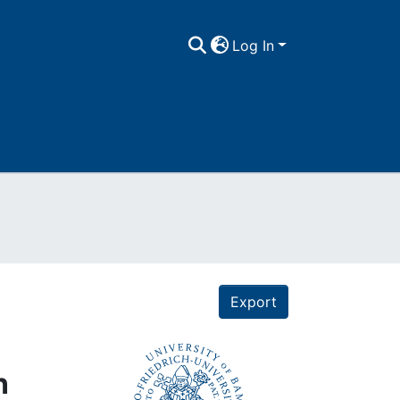
Log In
Export
n