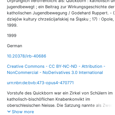
Urprünglich veröffentlicht als: Quickborn : katholisch u
jugendbewegt ; ein Beitrag zur Wirkungsgeschichte der
katholischen Jugendbewegung / Godehard Ruppert. - 
dziejów kultury chrześcijańskiej na Śląsku ; 17) : Opole,
1999.
1999
German
10.20378/irb-40686
Creative Commons - CC BY-NC-ND - Attribution -
NonCommercial - NoDerivatives 3.0 International
urn:nbn:de:bvb:473-opus4-470771
Vorstufe des Quickborn war ein Zirkel von Schülern im
katholisch-bischöflichen Knabenkonvikt im
oberschlesischen Neisse. Die Satzung nannte als Zweck
Kameradschaftlichkeit unter den Gymnasiasten ohne
Show more