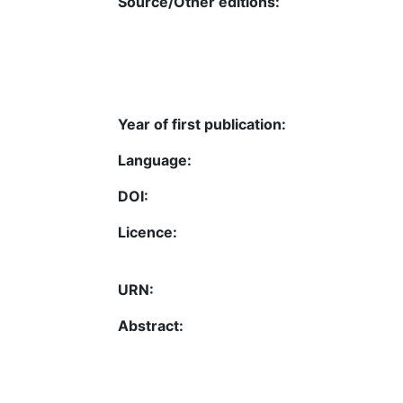
Source/Other editions:
Year of first publication:
Language:
DOI:
Licence:
URN:
Abstract: