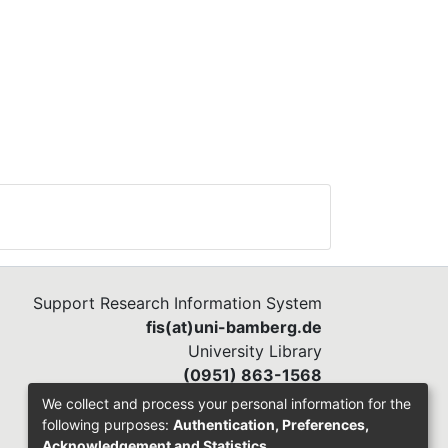
ich
tand
em
ben.
Support Research Information System
fis(at)uni-bamberg.de
University Library
(0951) 863-1568
We collect and process your personal information for the
following purposes:
Authentication, Preferences,
Acknowledgement and Statistics
.