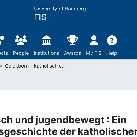
University of Bamberg
FIS
ects
People
Institutions
Awards
My FIS
Help
Quickborn - katholisch und jugendbewegt : Ein Beitrag zur Wirkungsgeschichte der katholischen Jugendbewegung
sch und jugendbewegt : Ein
sgeschichte der katholische