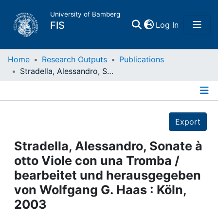
University of Bamberg
(current)
FIS
Log In
Home
Home
Research Outputs
Publications
Stradella, Alessandro, Sonate à otto Viole con una Tromba / bearbeitet und herausgegeben von Wolfgang G. Haas : Köln, 2003
Publications
Details
Research Data
Export
Projects
Stradella, Alessandro, Sonate à
otto Viole con una Tromba /
People
bearbeitet und herausgegeben
von Wolfgang G. Haas : Köln,
Institutions
2003