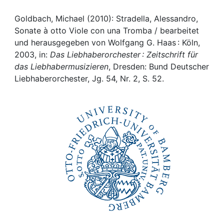
Awards
Goldbach, Michael (2010): Stradella, Alessandro,
My FIS
Sonate à otto Viole con una Tromba / bearbeitet
und herausgegeben von Wolfgang G. Haas : Köln,
Help
2003, in:
Das Liebhaberorchester : Zeitschrift für
das Liebhabermusizieren
, Dresden: Bund Deutscher
Liebhaberorchester, Jg. 54, Nr. 2, S. 52.