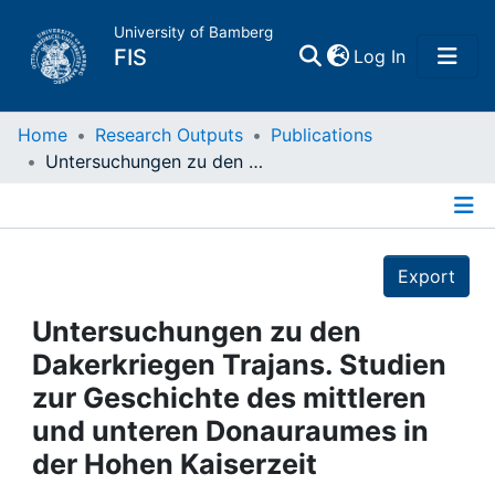
University of Bamberg
(current)
FIS
Log In
Home
Home
Research Outputs
Publications
Untersuchungen zu den Dakerkriegen Trajans. Studien zur Geschichte des mittleren und unteren Donauraumes in der Hohen Kaiserzeit
Publications
Details
Research Data
Export
Projects
Untersuchungen zu den
Dakerkriegen Trajans. Studien
People
zur Geschichte des mittleren
und unteren Donauraumes in
Institutions
der Hohen Kaiserzeit