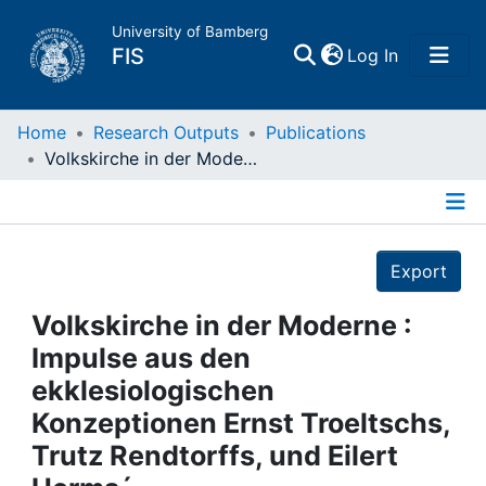
University of Bamberg
(current)
FIS
Log In
Home
Home
Research Outputs
Publications
Volkskirche in der Moderne : Impulse aus den ekklesiologischen Konzeptionen Ernst Troeltschs, Trutz Rendtorffs, und Eilert Herms´
Publications
Details
Research Data
Export
Projects
Volkskirche in der Moderne :
Impulse aus den
People
ekklesiologischen
Konzeptionen Ernst Troeltschs,
Institutions
Trutz Rendtorffs, und Eilert