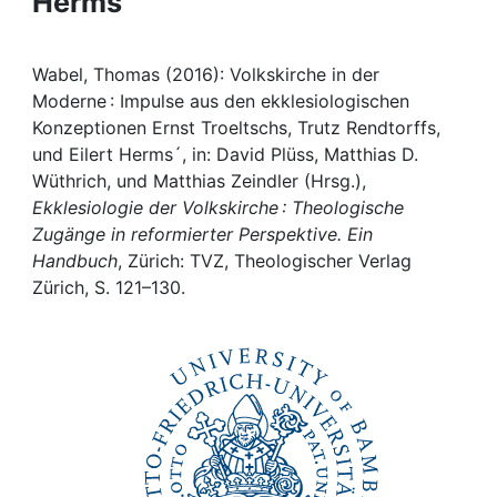
Herms´
Awards
My FIS
Wabel, Thomas (2016): Volkskirche in der
Moderne : Impulse aus den ekklesiologischen
Help
Konzeptionen Ernst Troeltschs, Trutz Rendtorffs,
und Eilert Herms´, in: David Plüss, Matthias D.
Wüthrich, und Matthias Zeindler (Hrsg.),
Ekklesiologie der Volkskirche : Theologische
Zugänge in reformierter Perspektive. Ein
Handbuch
, Zürich: TVZ, Theologischer Verlag
Zürich, S. 121–130.