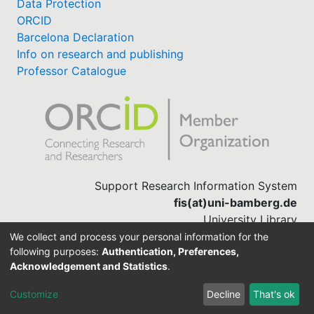
Data Protection
ORCID
Barcelona Declaration
Info on research and publishing
Professor Catalogue
Support Research Information System
fis(at)uni-bamberg.de
University Library
(0951) 863-1568
We collect and process your personal information for the
following purposes:
Authentication, Preferences,
Acknowledgement and Statistics
.
Built with
DSpace-CRIS software
Customize
Decline
That's ok
Cookie settings