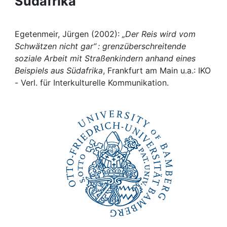
Südafrika
Awards
My FIS
Egetenmeir, Jürgen (2002):
„Der Reis wird vom
Schwätzen nicht gar“ : grenzüberschreitende
Help
soziale Arbeit mit Straßenkindern anhand eines
Beispiels aus Südafrika
, Frankfurt am Main u.a.: IKO
- Verl. für Interkulturelle Kommunikation.