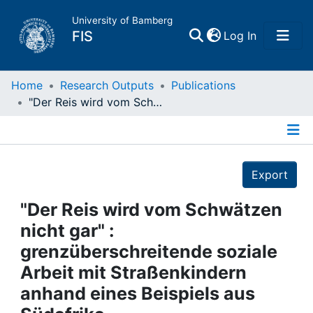
University of Bamberg
(current)
FIS
Log In
Home
Home
Research Outputs
Publications
"Der Reis wird vom Schwätzen nicht gar" : grenzüberschreitende soziale Arbeit mit Straßenkindern anhand eines Beispiels aus Südafrika
Publications
Details
Research Data
Export
Projects
"Der Reis wird vom Schwätzen
nicht gar" :
People
grenzüberschreitende soziale
Arbeit mit Straßenkindern
Institutions
anhand eines Beispiels aus