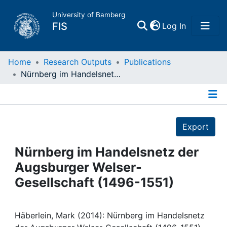
University of Bamberg
(current)
FIS
Log In
Home
Home
Research Outputs
Publications
Nürnberg im Handelsnetz der Augsburger Welser-Gesellschaft (1496-1551)
Publications
Details
Research Data
Export
Projects
Nürnberg im Handelsnetz der
Augsburger Welser-
People
Gesellschaft (1496-1551)
Institutions
Häberlein, Mark (2014): Nürnberg im Handelsnetz