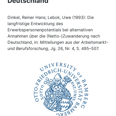
Deutschland
Awards
My FIS
Dinkel, Reiner Hans; Lebok, Uwe (1993): Die
langfristige Entwicklung des
Help
Erwerbspersonenpotentials bei alternativen
Annahmen über die (Netto-)Zuwanderung nach
Deutschland, in:
Mitteilungen aus der Arbeitsmarkt-
und Berufsforschung
, Jg. 26, Nr. 4, S. 495–507.