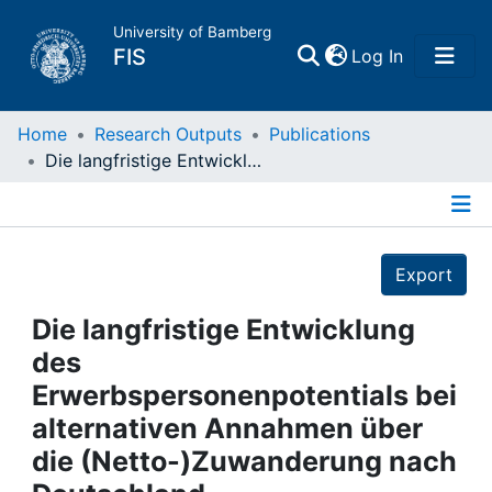
University of Bamberg
(current)
FIS
Log In
Home
Home
Research Outputs
Publications
Die langfristige Entwicklung des Erwerbspersonenpotentials bei alternativen Annahmen über die (Netto-)Zuwanderung nach Deutschland
Publications
Details
Research Data
Export
Projects
Die langfristige Entwicklung
des
People
Erwerbspersonenpotentials bei
alternativen Annahmen über
Institutions
die (Netto-)Zuwanderung nach