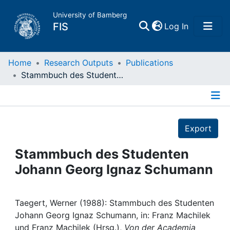
University of Bamberg
(current)
FIS
Log In
Home
Home
Research Outputs
Publications
Stammbuch des Studenten Johann Georg Ignaz Schumann
Publications
Details
Research Data
Export
Projects
Stammbuch des Studenten
Johann Georg Ignaz Schumann
People
Institutions
Taegert, Werner (1988): Stammbuch des Studenten
Johann Georg Ignaz Schumann, in: Franz Machilek
und Franz Machilek (Hrsg.),
Von der Academia